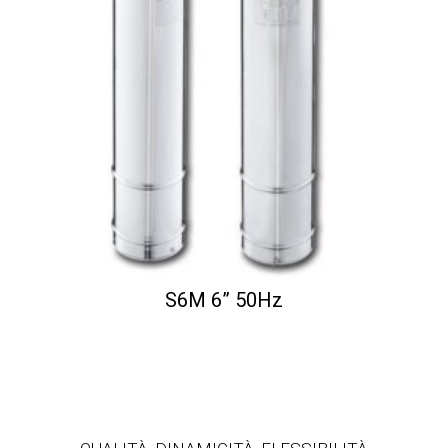
S6M 6” 50Hz
...