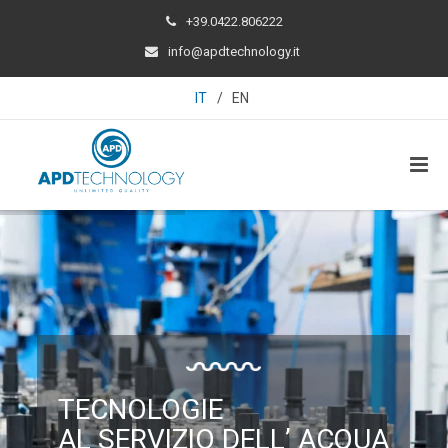
+39.0422.806222
info@apdtechnology.it
IT
/
EN
TECNOLOGIE
AL SERVIZIO DELL’ ACQUA