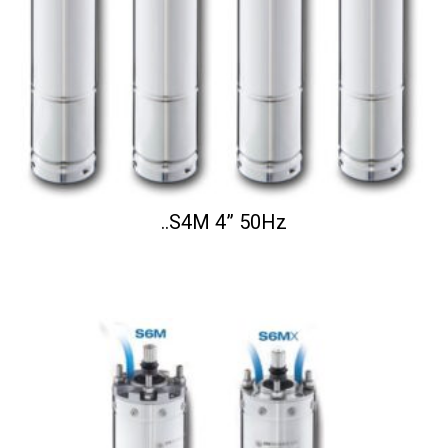
..S4M 4” 50Hz
...