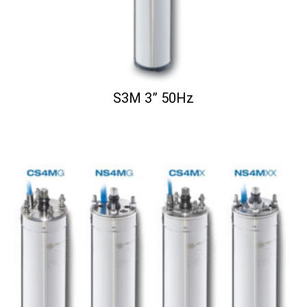
S3M 3” 50Hz
...