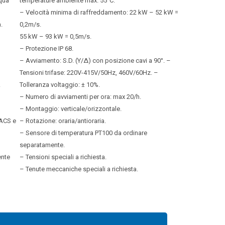
qua
temperature ambiente max. 55°C.
– Velocità minima di raffreddamento: 22 kW – 52 kW =
.
0,2m/s.
55 kW – 93 kW = 0,5m/s.
– Protezione IP 68.
– Avviamento: S.D. (Y/∆) con posizione cavi a 90°. –
Tensioni trifase: 220V-415V/50Hz, 460V/60Hz. –
.
Tolleranza voltaggio: ± 10%.
– Numero di avviamenti per ora: max 20/h.
– Montaggio: verticale/orizzontale.
 ACS e
– Rotazione: oraria/antioraria.
– Sensore di temperatura PT100 da ordinare
separatamente.
ente
– Tensioni speciali a richiesta.
– Tenute meccaniche speciali a richiesta.