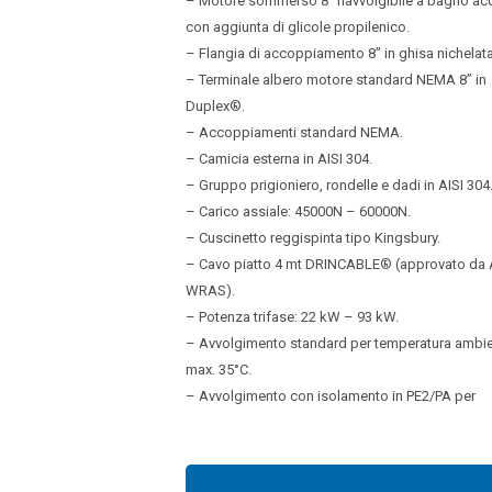
– Motore sommerso 8” riavvolgibile a bagno ac
con aggiunta di glicole propilenico.
– Flangia di accoppiamento 8” in ghisa nichelata
– Terminale albero motore standard NEMA 8” in
Duplex®.
– Accoppiamenti standard NEMA.
– Camicia esterna in AISI 304.
– Gruppo prigioniero, rondelle e dadi in AISI 304
– Carico assiale: 45000N – 60000N.
– Cuscinetto reggispinta tipo Kingsbury.
– Cavo piatto 4 mt DRINCABLE® (approvato da
WRAS).
– Potenza trifase: 22 kW – 93 kW.
– Avvolgimento standard per temperatura ambi
max. 35°C.
– Avvolgimento con isolamento in PE2/PA per