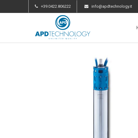
+39.0422.806222
info@apdtechnology.it