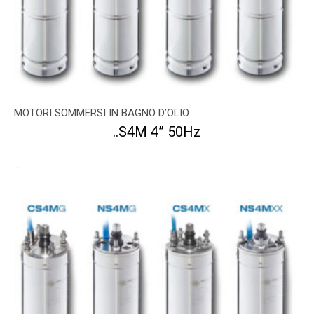
MOTORI SOMMERSI IN BAGNO D’OLIO
..S4M 4” 50Hz
...