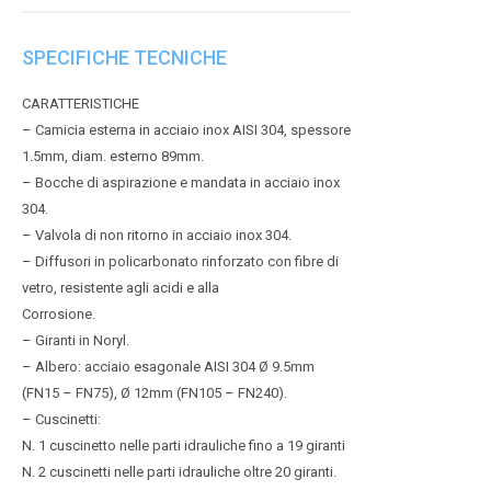
SPECIFICHE TECNICHE
CARATTERISTICHE
– Camicia esterna in acciaio inox AISI 304, spessore
1.5mm, diam. esterno 89mm.
– Bocche di aspirazione e mandata in acciaio inox
304.
– Valvola di non ritorno in acciaio inox 304.
– Diffusori in policarbonato rinforzato con fibre di
vetro, resistente agli acidi e alla
Corrosione.
– Giranti in Noryl.
– Albero: acciaio esagonale AISI 304 Ø 9.5mm
(FN15 – FN75), Ø 12mm (FN105 – FN240).
– Cuscinetti:
N. 1 cuscinetto nelle parti idrauliche fino a 19 giranti
N. 2 cuscinetti nelle parti idrauliche oltre 20 giranti.