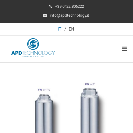
+39.0422.806222
info@apdtechnology.it
IT
/
EN