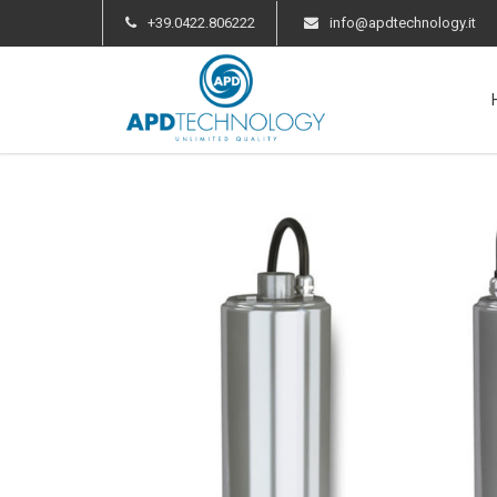
+39.0422.806222
info@apdtechnology.it