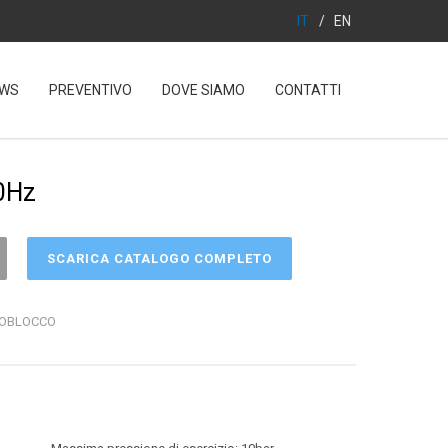
IT
/
EN
WS
PREVENTIVO
DOVE SIAMO
CONTATTI
0Hz
SCARICA CATALOGO COMPLETO
NOBLOCCO