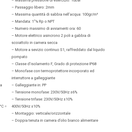
– Massima pressione di esercizio: 10bar
– Passaggio libero: 2mm
– Massima quantità di sabbia nell’acqua: 100gr/m³
– Mandata: 1″¼ Rp o NPT
– Numero massimo di avviamenti ora: 60
– Motore elettrico asincrono 2 poli a gabbia di
scoiattolo in camera secca
– Motore a sevizio continuo S1, raffreddato dal liquido
pompato
– Classe d’isolamento F, Grado di protezione IP68
– Monofase con termoprotettore incorporato ed
interruttore a galleggiante
na
– Galleggiante in: PP
– Tensione monofase: 230V/50Hz ±6%
– Tensione trifase: 230V/50Hz ±10%
°C ÷
400V/50Hz ±10%
– Montaggio: verticale/orizzontale
– Doppia tenuta in camera d’olio bianco alimentare