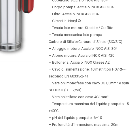
– Coperchio: Acciaio INOX AISI 304
– Corpo pompa: Acciaio INOX AISI 304
– Filtro: Acciaio INOX AISI 304
– Giranti in: Noryl ®
– Tenuta lato motore: Steatite / Graffite
– Tenuta meccanica lato pompa:
Carburo di Silicio/Carburo di Silicio (SiC/SiC)
– Alloggio motore: Acciaio INOX AISI 304
– Albero motore: Acciaio INOX AISI 420
– Bulloneria: Acciaio INOX Classe A2
– Cavo di alimentazione: 10 metri tipo H07RN-F
secondo EN 60335-2-41
– Versioni monofase con cavo 3G1,5mm² e spi
SCHUKO (CEE 7/VII)
– Versioni trifase con cavo 4G1mm²
– Temperatura massima del liquido pompato: -5
+40°C
– pH del liquido pompato: 6÷10
– Profondità d’immersione massima: 20m