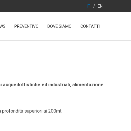
IT
/
EN
WS
PREVENTIVO
DOVE SIAMO
CONTATTI
 acquedottistiche ed industriali, alimentazione
profondità superiori ai 200mt.