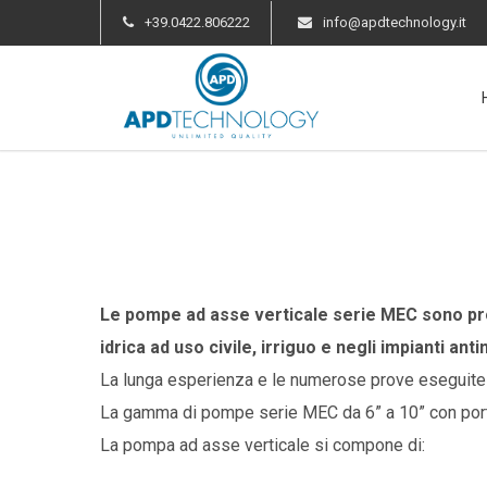
+39.0422.806222
info@apdtechnology.it
Le pompe ad asse verticale serie MEC sono prog
idrica ad uso civile, irriguo e negli impianti ant
La lunga esperienza e le numerose prove eseguite gar
La gamma di pompe serie MEC da 6” a 10” con portat
La pompa ad asse verticale si compone di: